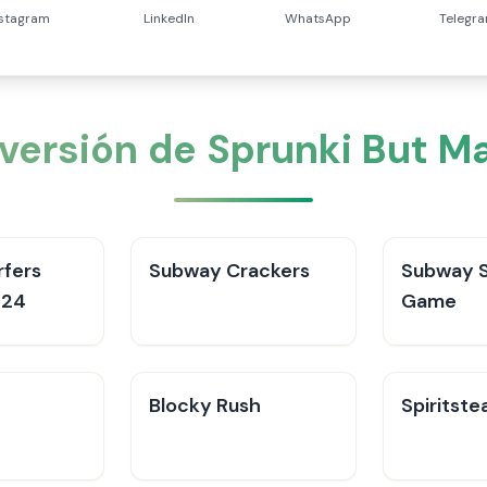
nstagram
LinkedIn
WhatsApp
Telegr
iversión de Sprunki But M
fers
Subway Crackers
Subway S
024
Game
Blocky Rush
Spiritste