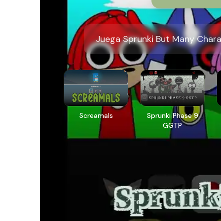
Juega Sprunki But Many Charact
Screamals
Sprunki Phase 9
GGTP