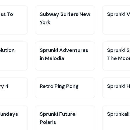
ess To
Subway Surfers New
Sprunki 
York
lution
Sprunki Adventures
Sprunki 
in Melodia
The Moo
ry 4
Retro Ping Pong
Sprunki H
rundays
Sprunki Future
Sprunkali
Polaris