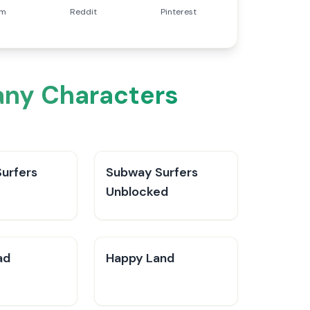
am
Reddit
Pinterest
any Characters
urfers
Subway Surfers
Unblocked
ad
Happy Land