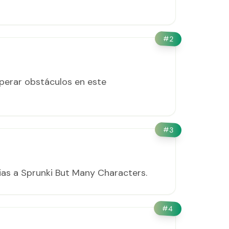
#
2
superar obstáculos en este
#
3
ias a Sprunki But Many Characters.
#
4