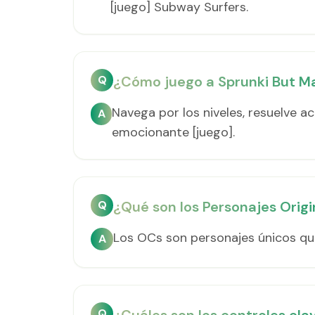
[juego] Subway Surfers.
Q
¿Cómo juego a Sprunki But M
Navega por los niveles, resuelve a
A
emocionante [juego].
Q
¿Qué son los Personajes Orig
Los OCs son personajes únicos que
A
Q