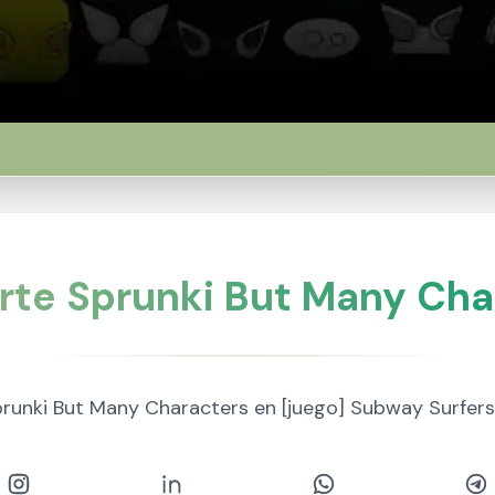
te Sprunki But Many Cha
Sprunki But Many Characters en [juego] Subway Surfe