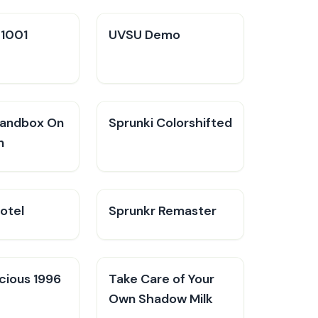
V1001
UVSU Demo
Sandbox On
Sprunki Colorshifted
n
otel
Sprunkr Remaster
cious 1996
Take Care of Your
Own Shadow Milk