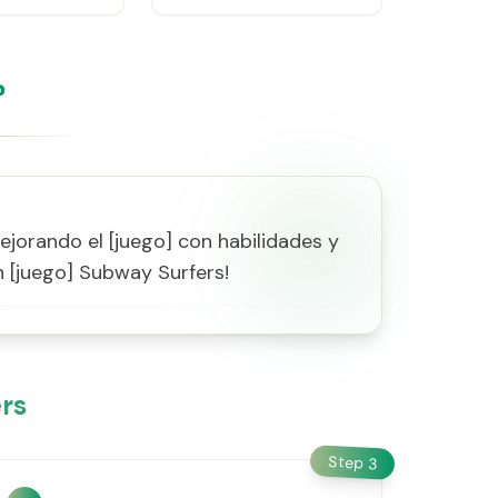
?
jorando el [juego] con habilidades y
n [juego] Subway Surfers!
rs
Step
3