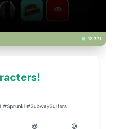
13,371
racters!
rs! #Sprunki #SubwaySurfers