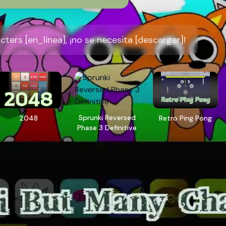
ers [en_linea], ¡no se necesita [descargar]!
Sprunki Reversed
2048
Retro Ping Pong
Phase 3 Definitive