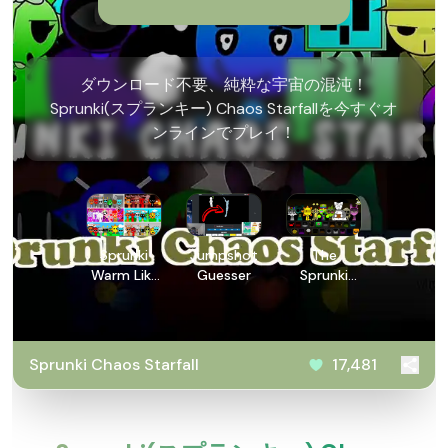
ダウンロード不要、純粋な宇宙の混沌！
Sprunki(スプランキー) Chaos Starfallを今すぐオ
ンラインでプレイ！
Sprunki
Jumpshot
The
Warm Like
Guesser
Sprunki
Fire 2.0
Shifted!
Remake
Sprunki Chaos Starfall
17,481