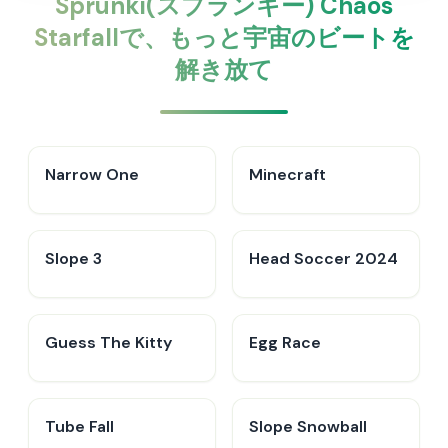
Sprunki(スプランキー) Chaos
Starfallで、もっと宇宙のビートを
解き放て
Narrow One
Minecraft
Slope 3
Head Soccer 2024
Guess The Kitty
Egg Race
Tube Fall
Slope Snowball