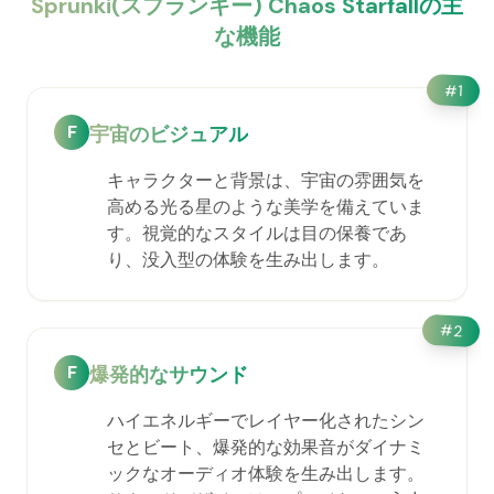
Sprunki(スプランキー) Chaos Starfallの主
な機能
#
1
F
宇宙のビジュアル
キャラクターと背景は、宇宙の雰囲気を
高める光る星のような美学を備えていま
す。視覚的なスタイルは目の保養であ
り、没入型の体験を生み出します。
#
2
F
爆発的なサウンド
ハイエネルギーでレイヤー化されたシン
セとビート、爆発的な効果音がダイナミ
ックなオーディオ体験を生み出します。