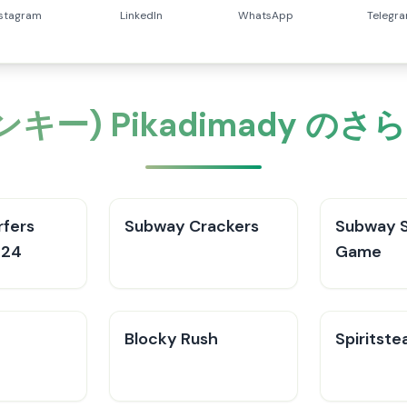
nstagram
LinkedIn
WhatsApp
Telegr
ランキー) Pikadimady
fers
Subway Crackers
Subway S
024
Game
Blocky Rush
Spiritste