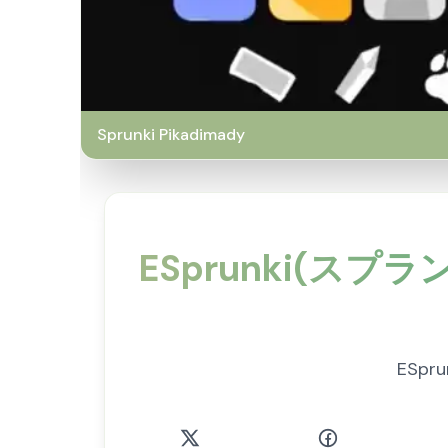
Sprunki Pikadimady
ESprunki(スプ
ESp