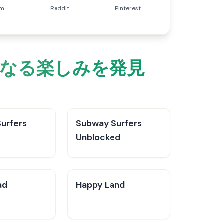
am
Reddit
Pinterest
 のさらなる楽しみを発見
urfers
Subway Surfers
Unblocked
ad
Happy Land