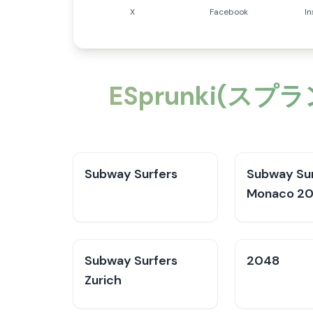
X
Facebook
I
ESprunki(スプ
Subway Surfers
Subway Sur
Monaco 2
Subway Surfers
2048
Zurich