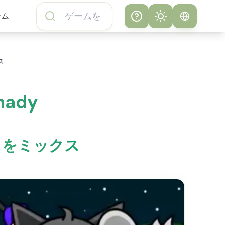
ーム
Help
Theme
サブウェイサーフ
システム
ス
ァーズゲームの遊
び方
ライト
mady
サブウェイサーフ
ダーク
ァーズゲームのよ
くある質問
ートをミックス
サブウェイサーフ
ァーズゲームにつ
いて
サブウェイサーフ