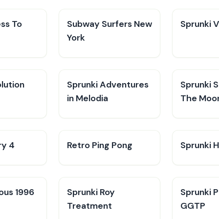
ess To
Subway Surfers New
Sprunki 
York
lution
Sprunki Adventures
Sprunki 
in Melodia
The Moo
ry 4
Retro Ping Pong
Sprunki H
ious 1996
Sprunki Roy
Sprunki 
Treatment
GGTP