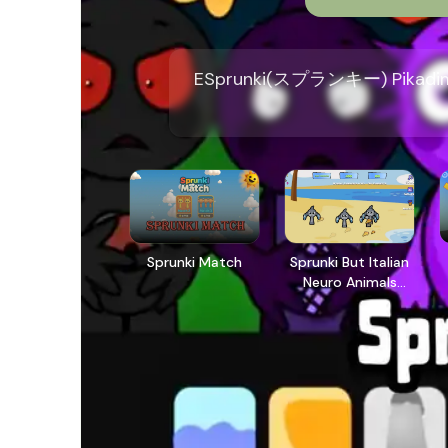
ESprunki(スプランキー) P
Sprunki Match
Sprunki But Italian
Neuro Animals
Merge