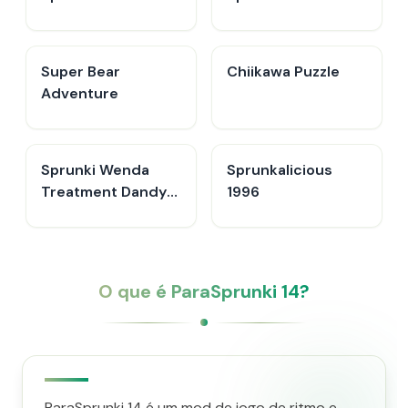
Super Bear
Chiikawa Puzzle
Adventure
Sprunki Wenda
Sprunkalicious
Treatment Dandys
1996
World Style
O que é ParaSprunki 14?
ParaSprunki 14 é um mod de jogo de ritmo e