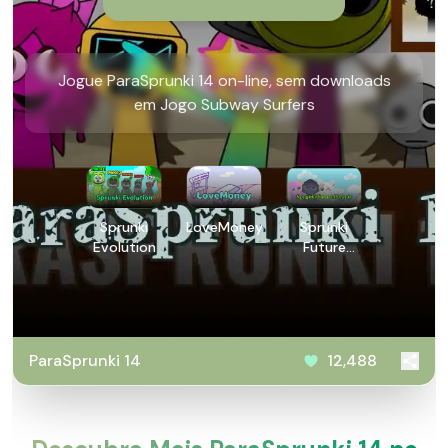
Jogue ParaSprunki 14 on-line, sem downloads
em Jogo Subway Surfers
Sprunki
LoveMoney
Sprunki
Evolution
Future
Polaris
ParaSprunki 14
12,488