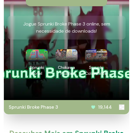
Jogue Sprunki Broke Phase 3 online, sem
necessidade de downloads!
Sprunki
Chiikawa
Sprunki
Hotel
Puzzle
Colorshifted
Sprunki Broke Phase 3
19,144