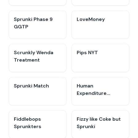
Sprunki Phase 9
LoveMoney
GGTP
Scrunkly Wenda
Pips NYT
Treatment
Sprunki Match
Human
Expenditure
Program
Fiddlebops
Fizzy like Coke but
Sprunkters
Sprunki