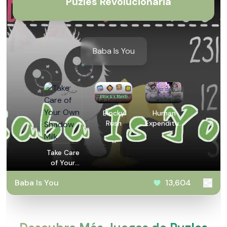
Puzles Revolucionaria
Baba Is You
Blocky
Human
Rush
Expenditure
Program
Take Care
of Your
Own
Baba Is You
13,604
Shadow
Milk