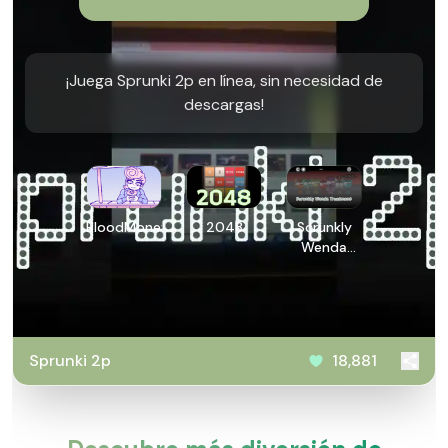
¡Juega Sprunki 2p en línea, sin necesidad de
descargas!
BloodMoney
2048
Scrunkly
Wenda
Treatment
Sprunki 2p
18,881