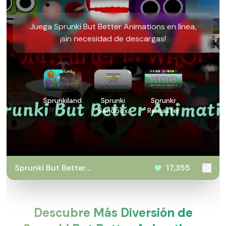
Juega Sprunki But Better Animations en línea,
¡sin necesidad de descargas!
Sprunkiland
Sprunki
Sprunkr
Sandbox
Remaster
On The
Moon
Sprunki But Better
17,355
Animations
Descubre Más Diversión de