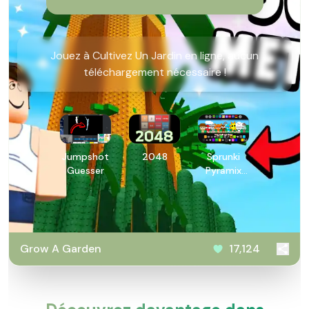
Jouez à Cultivez Un Jardin en ligne, aucun
téléchargement nécessaire !
Jumpshot
2048
Sprunki
Guesser
Pyramix
PovPoptyr
Ver
Grow A Garden
17,124