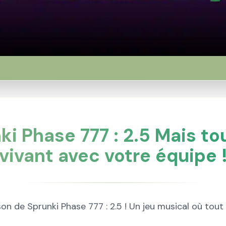
ki Phase 777 : 2.5 Mais to
vivant avec votre équipe 
n de Sprunki Phase 777 : 2.5 ! Un jeu musical où tout 