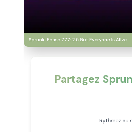
Sprunki Phase 777: 2.5 But Everyone is Alive
Partagez Sprun
Rythmez au so