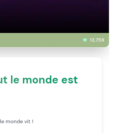
13,759
ut le monde est
!
le monde vit !