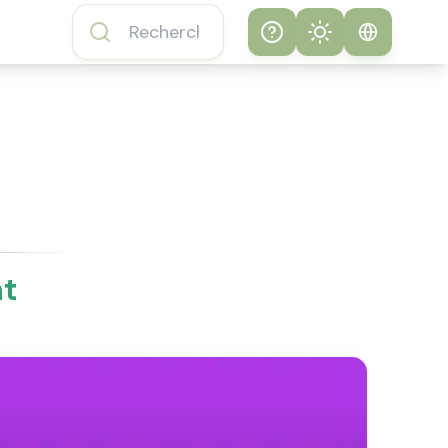
Help
Theme
Comment jouer au
Système
Jeu Subway
Surfers
Clair
FAQ du Jeu
Sombre
Subway Surfers
nt
À propos du Jeu
Subway Surfers
Fonctionnalités du
Jeu Subway
Surfers