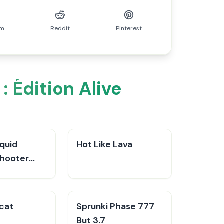
am
Reddit
Pinterest
 Édition Alive
quid
Hot Like Lava
Shooter
 cat
Sprunki Phase 777
But 3.7