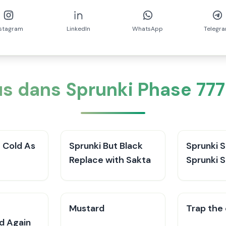
nstagram
LinkedIn
WhatsApp
Telegr
s dans Sprunki Phase 777 :
t Cold As
Sprunki But Black
Sprunki S
Replace with Sakta
Sprunki 
Game 2
t
Mustard
Trap the
d Again