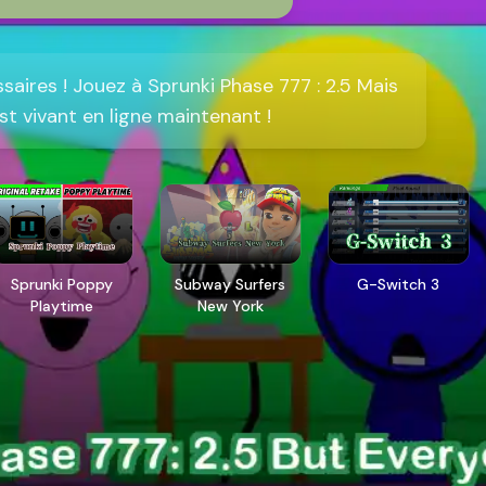
aires ! Jouez à Sprunki Phase 777 : 2.5 Mais
t vivant en ligne maintenant !
Sprunki Poppy
Subway Surfers
G-Switch 3
Playtime
New York