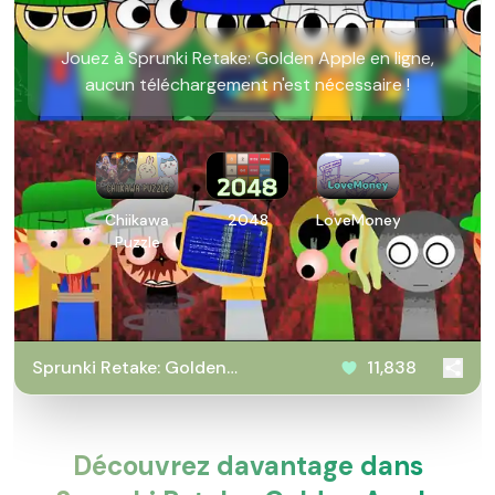
Jouez à Sprunki Retake: Golden Apple en ligne,
aucun téléchargement n'est nécessaire !
Chiikawa
2048
LoveMoney
Puzzle
Sprunki Retake: Golden
11,838
Apple
Découvrez davantage dans