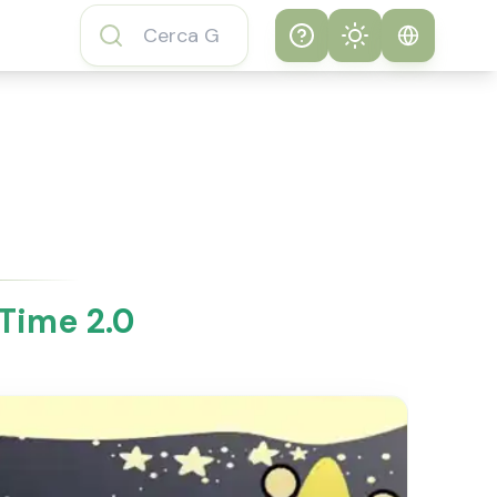
Help
Theme
Come giocare al
Sistema
Gioco Subway
Surfers
Chiaro
FAQ del Gioco
Scuro
Subway Surfers
 Time 2.0
Informazioni sul
Gioco Subway
Surfers
Funzionalità del
Gioco Subway