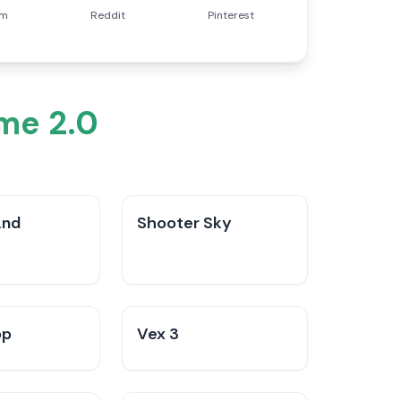
am
Reddit
Pinterest
ime 2.0
And
Shooter Sky
op
Vex 3