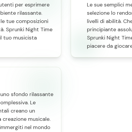
 utenti per esprimere
Le sue semplici m
biente rilassante.
selezione lo rendon
 le tue composizioni
livelli di abilità.
tà. Sprunki Night Time
principiante assol
il tuo musicista
Sprunki Night Time 
piacere da giocare
 uno sfondo rilassante
complessiva. Le
ntali creano un
a creazione musicale.
e immergiti nel mondo