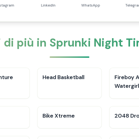
nstagram
LinkedIn
WhatsApp
Telegr
 di più in Sprunki Night T
nture
Head Basketball
Fireboy 
Watergirl
Bike Xtreme
2048 Dr