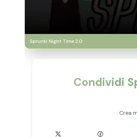
Sprunki Night Time 2.0
Condividi Sp
Crea me