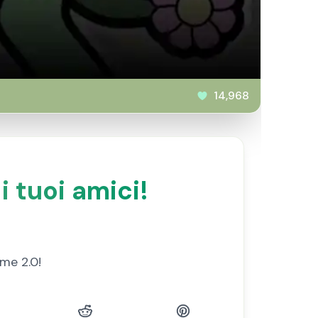
14,968
i tuoi amici!
ime 2.0!