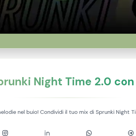
runki Night Time 2.0 con 
lodie nel buio! Condividi il tuo mix di Sprunki Night T