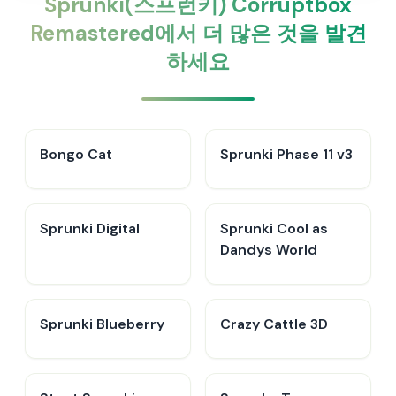
Sprunki(스프런키) Corruptbox
Remastered에서 더 많은 것을 발견
하세요
Bongo Cat
Sprunki Phase 11 v3
Sprunki Digital
Sprunki Cool as
Dandys World
Sprunki Blueberry
Crazy Cattle 3D