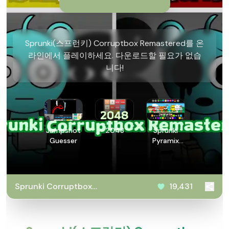
Sprunki(스프런키) Corruptbox Remastered를 온
라인에서 플레이하세요. 다운로드할 필요가 없습
니다!
Jumpshot
2048
Sprunki
Guesser
Pyramix
PovPoptyr
Ver
Sprunki Corruptbox
19,431
Remastered