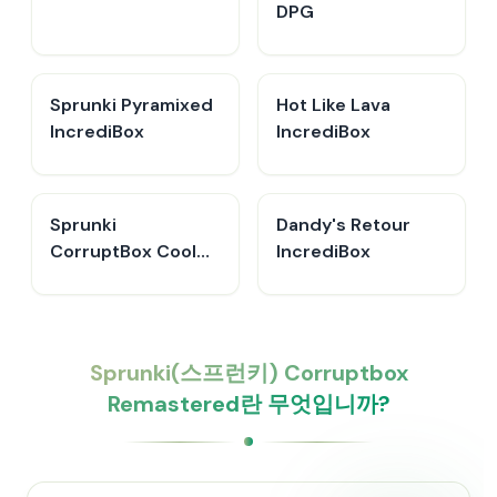
DPG
Sprunki Pyramixed
Hot Like Lava
IncrediBox
IncrediBox
Sprunki
Dandy's Retour
CorruptBox Cool
IncrediBox
As Ice
Sprunki(스프런키) Corruptbox
Remastered란 무엇입니까?