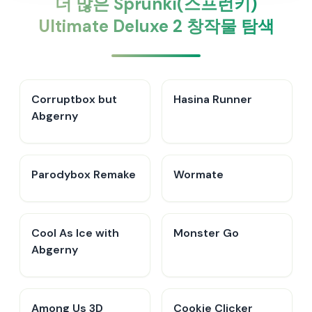
더 많은 Sprunki(스프런키)
Ultimate Deluxe 2 창작물 탐색
Corruptbox but
Hasina Runner
Abgerny
Parodybox Remake
Wormate
Cool As Ice with
Monster Go
Abgerny
Among Us 3D
Cookie Clicker