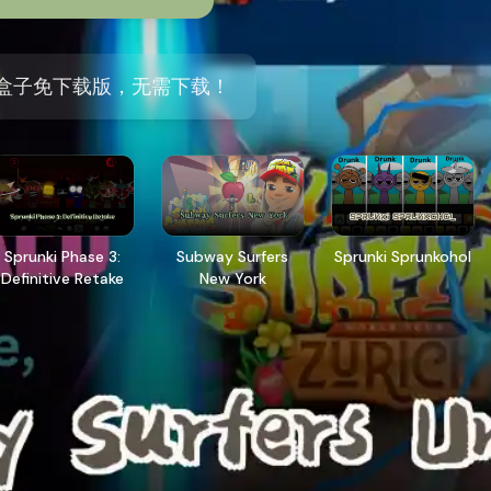
盒子免下载版，无需下载！
Sprunki Phase 3:
Subway Surfers
Sprunki Sprunkohol
Definitive Retake
New York