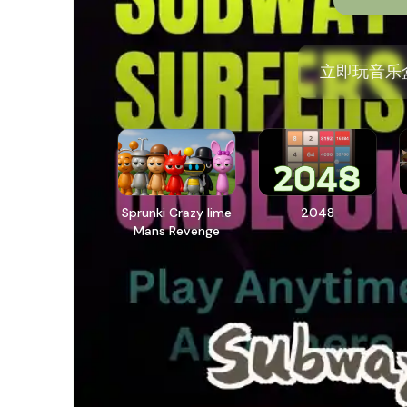
立即玩音乐
Sprunki Crazy lime
2048
Mans Revenge