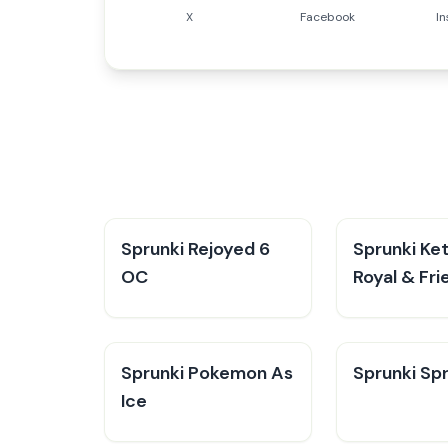
X
Facebook
I
Sprunki Rejoyed 6
Sprunki Ke
OC
Royal & Fri
Sprunki Pokemon As
Sprunki Sp
Ice