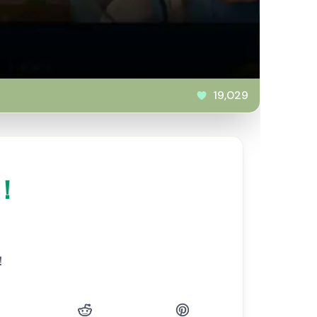
19,029
！
！