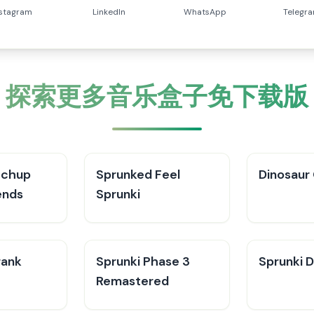
nstagram
LinkedIn
WhatsApp
Telegr
探索更多音乐盒子免下载版
tchup
Sprunked Feel
Dinosaur
ends
Sprunki
rank
Sprunki Phase 3
Sprunki 
Remastered