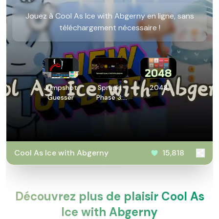
Jouez à Cool As Ice with Abgerny en ligne, sans
téléchargement nécessaire !
Jumpshot
Sprunki
2048
Guesser
Phase 3:
Definitive
Retake
Cool As Ice with Abgerny
15,818
Découvrez plus de plaisir Cool As
Ice with Abgerny