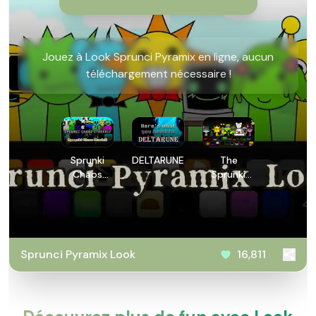
Jouez à Look Sprunci Pyramix en ligne, aucun
téléchargement nécessaire !
Sprunki
DELTARUNE
The
Chaos
Sprunki
Starfall
Shifted!
Sprunci Pyramix Look
16,811