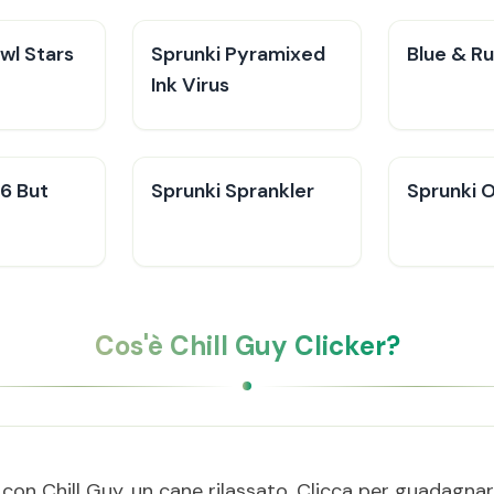
wl Stars
Sprunki Pyramixed
Blue & R
Ink Virus
96 But
Sprunki Sprankler
Sprunki O
Cos'è Chill Guy Clicker?
e con Chill Guy, un cane rilassato. Clicca per guadagna