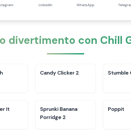
nstagram
LinkedIn
WhatsApp
Telegr
ro divertimento con Chill 
ch
Candy Clicker 2
Stumble
r It
Sprunki Banana
Poppit​
Porridge 2