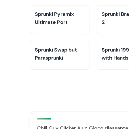
Sprunki Pyramix
Sprunki Bra
Ultimate Port
2
Sprunki Swap but
Sprunki 19
Parasprunki
with Hands
Chill Guy Clicker è un Gioco rilassant