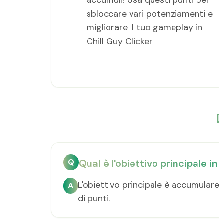
accumuli! Usa questi punti per
sbloccare vari potenziamenti e
migliorare il tuo gameplay in
Chill Guy Clicker.
Q
Qual è l'obiettivo principale i
L'obiettivo principale è accumular
A
di punti.