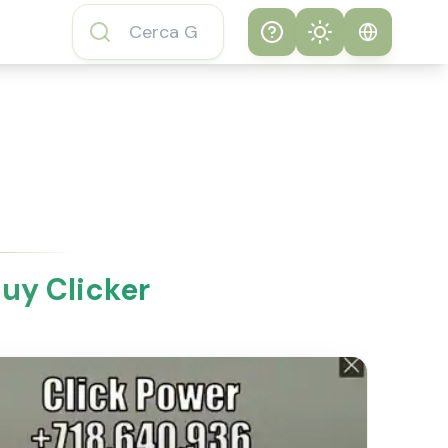
Help
Theme
Come giocare al
Sistema
Gioco Subway
Surfers
Chiaro
FAQ del Gioco
Scuro
Subway Surfers
Guy Clicker
Informazioni sul
Gioco Subway
Surfers
Funzionalità del
Gioco Subway