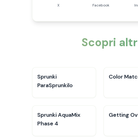
X
Facebook
I
Scopri alt
Sprunki
Color Mat
ParaSprunkilo
Sprunki AquaMix
Getting Ove
Phase 4