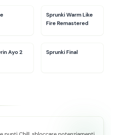
ue
Sprunki Warm Like
Fire Remastered
rin Ayo 2
Sprunki Final
re punti Chill, sbloccare potenziamenti