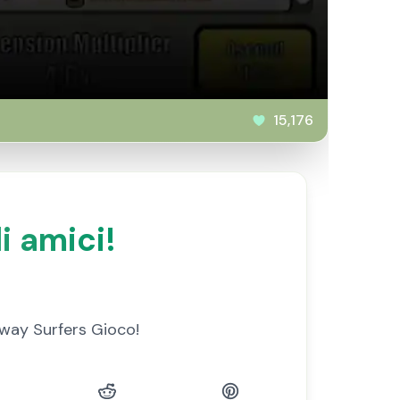
15,176
i amici!
bway Surfers Gioco!