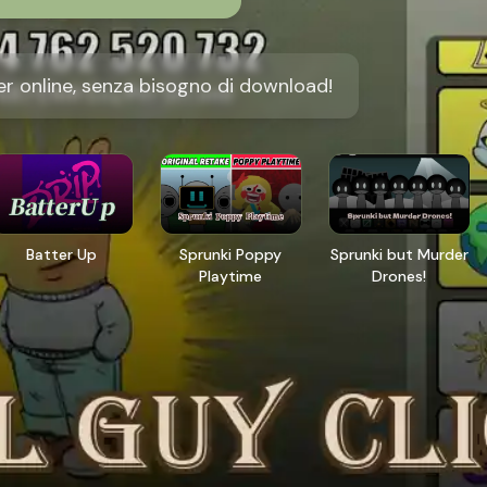
er online, senza bisogno di download!
Batter Up
Sprunki Poppy
Sprunki but Murder
Playtime
Drones!