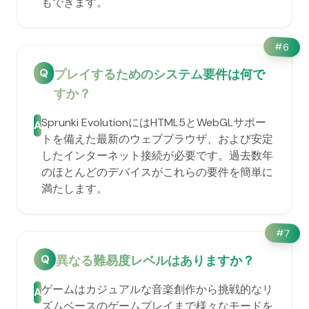
もできます。
#
6
Q
プレイするためのシステム要件は何で
すか？
Sprunki EvolutionにはHTML5とWebGLサポー
A
トを備えた最新のウェブブラウザ、および安定
したインターネット接続が必要です。過去数年
のほとんどのデバイスがこれらの要件を簡単に
満たします。
#
7
Q
異なる難易度レベルはありますか？
ゲームはカジュアルな音楽創作から挑戦的なリ
A
ズムベースのゲームプレイまで様々なモードを