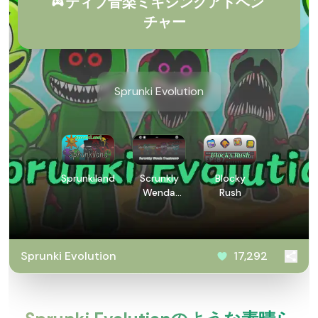
ティブ音楽ミキシングアドベン
チャー
Sprunki Evolution
Sprunkiland
Scrunkly
Blocky
Wenda
Rush
Treatment
Sprunki Evolution
17,292