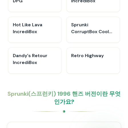
DPG
IncrediBox
Hot Like Lava
Sprunki
IncrediBox
CorruptBox Cool
As Ice
Dandy's Retour
Retro Highway
IncrediBox
Sprunki(스프런키) 1996 핸즈 버전이란 무엇
인가요?