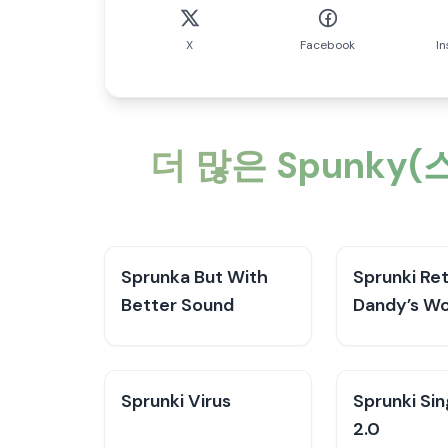
X
Facebook
I
더 많은 Spunk
​Sprunka But With
Sprunki Re
Better Sound
Dandy’s Wo
Sprunki Virus
Sprunki Si
2.0