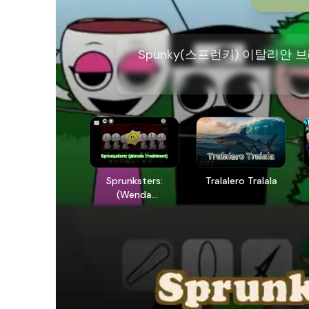
Spunky(스프런키) 이탈리안
Sprunksters:
Tralalero Tralala
(Wenda
Treatment)