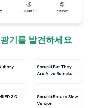
am
Reddit
Pinterest
롯 광기를 발견하세요
Wubbzy
Sprunki But They
Are Alive Remake
NKED 3.0
Sprunki Retake Slow
Version