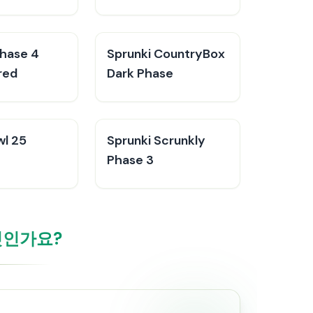
Phase 4
Sprunki CountryBox
red
Dark Phase
wl 25
Sprunki Scrunkly
Phase 3
엇인가요?