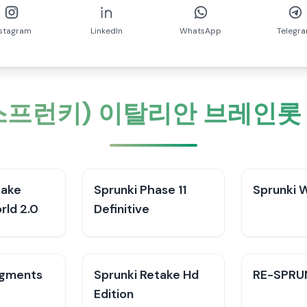
nstagram
LinkedIn
WhatsApp
Telegr
y(스프런키) 이탈리안 브레인
take
Sprunki Phase 11
Sprunki 
rld 2.0
Definitive
ngments
Sprunki Retake Hd
RE-SPRU
Edition