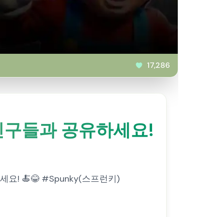
17,286
 친구들과 공유하세요!
 🍝😂 #Spunky(스프런키)