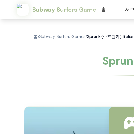
Subway Surfers Game
홈
서브
홈
/
Subway Surfers Games
/
Sprunki(스프런키) Ital
Sprun