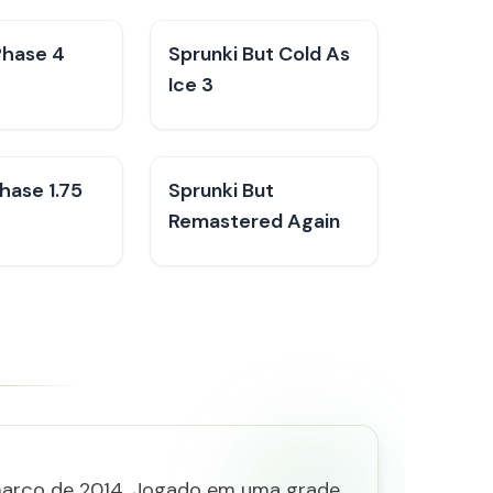
Phase 4
Sprunki But Cold As
Ice 3
hase 1.75
Sprunki But
Remastered Again
 março de 2014. Jogado em uma grade