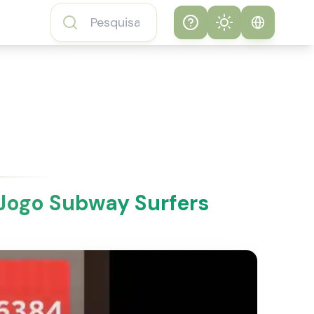
Help
Theme
Como jogar o
Sistema
Jogo Subway
Surfers
Claro
Perguntas
Escuro
Frequentes do
Jogo Subway
 Jogo Subway Surfers
Surfers
Sobre o Jogo
Subway Surfers
Recursos do Jogo