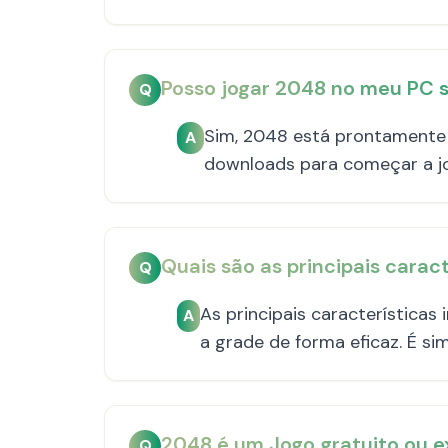
Posso jogar 2048 no meu PC 
Q
Sim, 2048 está prontamente 
A
downloads para começar a jo
Quais são as principais cara
Q
As principais característica
A
a grade de forma eficaz. É si
2048 é um Jogo gratuito ou e
Q