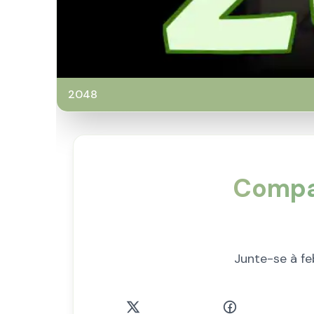
2048
Compa
Junte-se à f