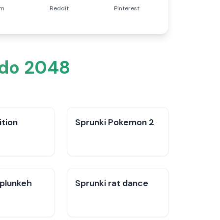
am
Reddit
Pinterest
 do 2048
ition
Sprunki Pokemon 2
Splunkeh
Sprunki rat dance