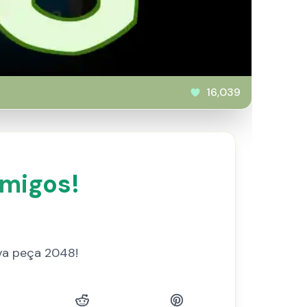
16,039
migos!
va peça 2048!