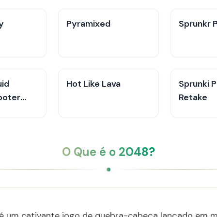
y
Pyramixed
Sprunkr 
uid
Hot Like Lava
Sprunki P
ooter
Retake
O Que é o 2048?
li, é um cativante jogo de quebra-cabeça lançado em