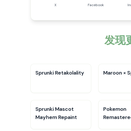
X
Facebook
I
发现更
Sprunki Retakolality
Maroon × S
Sprunki Mascot
Pokemon
Mayhem Repaint
Remastere