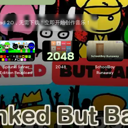
But Bad 2.0，无需下载！立即开始创作音乐！
Sprunki Sinner
2048
SchoolBoy
Edition Reupload
Runaway