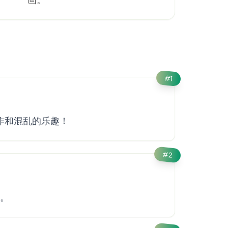
画。
#
1
创作和混乱的乐趣！
#
2
用。