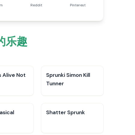
am
Reddit
Pinterest
0的乐趣
s Alive Not
Sprunki Simon Kill
Tunner
asical
Shatter Sprunk