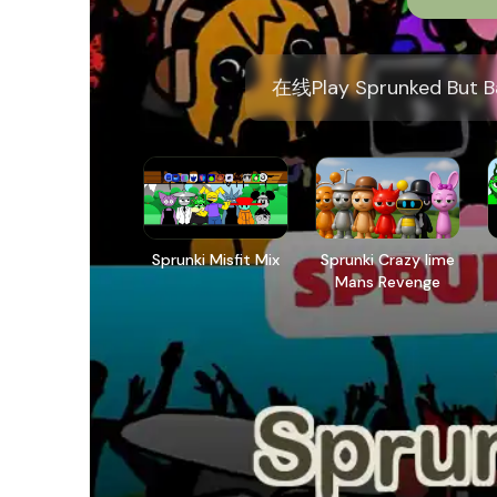
在线Play Sprunked 
Sprunki Misfit Mix
Sprunki Crazy lime
Mans Revenge