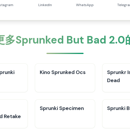
nstagram
LinkedIn
WhatsApp
Telegr
多Sprunked But Bad 2.
prunki
Kino Sprunked Ocs
Sprunkr I
Dead
Sprunki Specimen
Sprunki B
d Retake