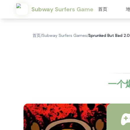
Subway Surfers Game
首页
首页
/
Subway Surfers Games
/
Sprunked But Bad 
一个爆