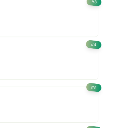
#
3
#
4
#
5