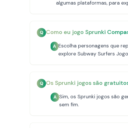
algumas plataformas, para exp
Como eu jogo Sprunki Compa
Q
Escolha personagens que rep
A
explore Subway Surfers Jogo
Os Sprunki jogos são gratuito
Q
Sim, os Sprunki jogos são ge
A
sem fim.