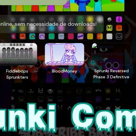
nline, sem necessidade de downloads!
Sprunki Reversed
Fiddlebops
BloodMoney
Phase 3 Definitive
Sprunkters