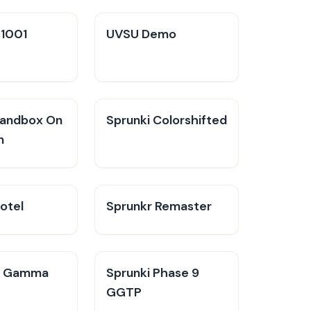
V1001
UVSU Demo
Sandbox On
Sprunki Colorshifted
n
otel
Sprunkr Remaster
n Gamma
Sprunki Phase 9
GGTP