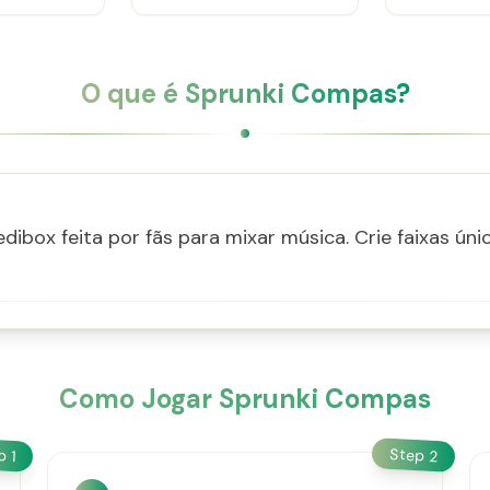
O que é Sprunki Compas?
ibox feita por fãs para mixar música. Crie faixas ú
Como Jogar Sprunki Compas
Step
ep
2
1