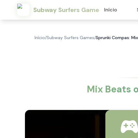
Subway Surfers Game
Início
Início
/
Subway Surfers Games
/
Sprunki Compas: Mi
Mix Beats 