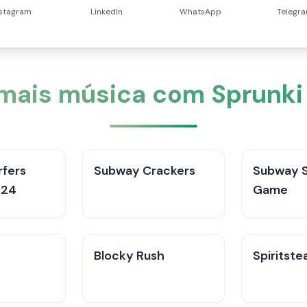
nstagram
LinkedIn
WhatsApp
Telegr
 mais música com Sprunk
fers
Subway Crackers
Subway S
024
Game
Blocky Rush
Spiritste