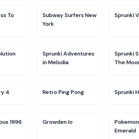
ess To
Subway Surfers New
Sprunki 
York
lution
Sprunki Adventures
Sprunki 
in Melodia
The Moo
ry 4
Retro Ping Pong
Sprunki H
ious 1996
Growden Io
Pokemo
Emerald