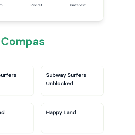
am
Reddit
Pinterest
i Compas
urfers
Subway Surfers
Unblocked
ad
Happy Land